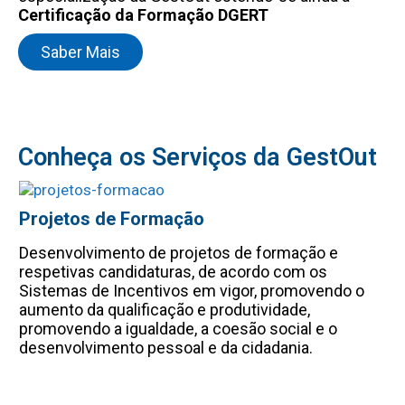
Certificação da Formação DGERT
Saber Mais
Conheça os Serviços da GestOut
Projetos de Formação
Pr
Desenvolvimento de projetos de formação e
El
respetivas candidaturas, de acordo com os
a 
Sistemas de Incentivos em vigor, promovendo o
co
aumento da qualificação e produtividade,
in
ser
promovendo a igualdade, a coesão social e o
in
or.
desenvolvimento pessoal e da cidadania.