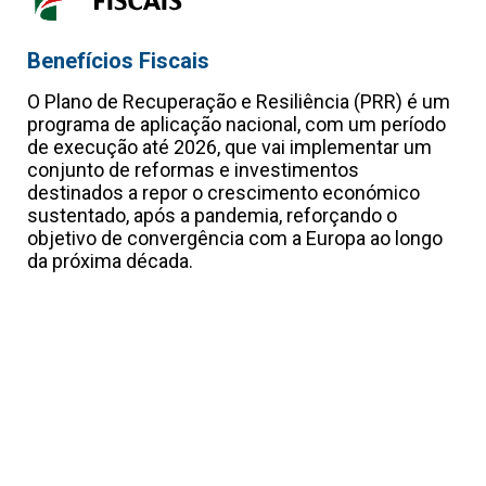
Benefícios Fiscais
PR
Re
O Plano de Recuperação e Resiliência (PRR) é um
e
programa de aplicação nacional, com um período
O 
de execução até 2026, que vai implementar um
pr
e
conjunto de reformas e investimentos
de
destinados a repor o crescimento económico
co
sustentado, após a pandemia, reforçando o
de
objetivo de convergência com a Europa ao longo
su
da próxima década.
ob
da