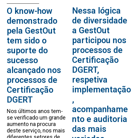
Nessa lógica
O know-how
de diversidade
demonstrado
a GestOut
pela GestOut
participou nos
tem sido o
processos de
suporte do
Certificação
sucesso
DGERT,
alcançado nos
respetiva
processos de
implementação
Certificação
,
DGERT
acompanhame
Nos últimos anos tem-
nto e auditoria
se verificado um grande
aumento na procura
das mais
deste serviço, nos mais
diferentes setores de