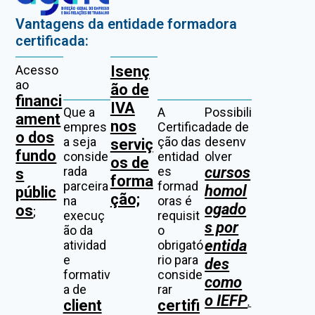
Vantagens da entidade formadora
certificada:
Acesso
Isenç
ao
ão de
financi
IVA
Que a
A
Possibili
ament
nos
empres
Certifica
dade de
o dos
a seja
ção das
desenv
serviç
fundo
conside
entidad
olver
os de
rada
es
cursos
s
forma
parceira
formad
homol
públic
ção;
na
oras é
ogado
os
;
execuç
requisit
s por
ão da
o
entida
atividad
obrigató
e
rio para
des
formativ
conside
como
a de
rar
o IEFP
.
client
certifi